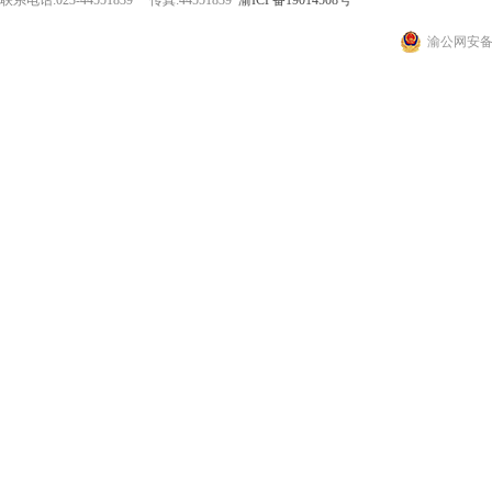
联系电话:023-44551839 传真:44551839
渝ICP备19014508号
渝公网安备 5